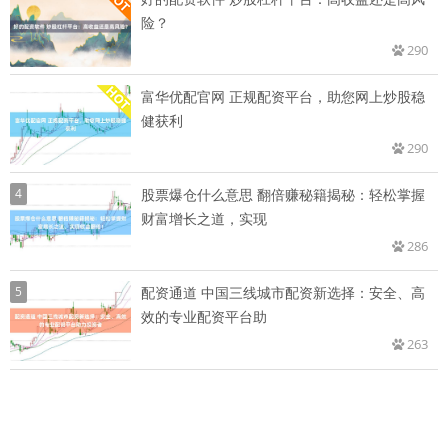
险？
290
富华优配官网 正规配资平台，助您网上炒股稳
健获利
290
4
股票爆仓什么意思 翻倍赚秘籍揭秘：轻松掌握
财富增长之道，实现
286
5
配资通道 中国三线城市配资新选择：安全、高
效的专业配资平台助
263