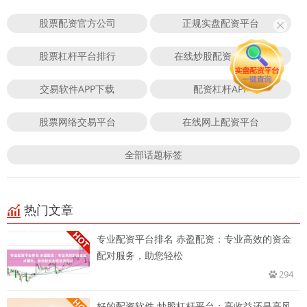
股票配资官方公司
正规实盘配资平台
股票杠杆平台排行
在线炒股配资APP下载
交易软件APP下载
配资杠杆APP
股票网络交易平台
在线网上配资平台
全部话题标签
热门文章
专业配资平台排名 赤盈配资：专业高效的资金
配对服务，助您轻松
294
好的配资软件 炒股杠杆平台：高收益还是高风