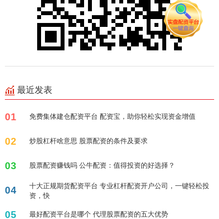
最近发表
01
免费集体建仓配资平台 配资宝，助你轻松实现资金增值
02
炒股杠杆啥意思 股票配资的条件及要求
03
股票配资赚钱吗 公牛配资：值得投资的好选择？
十大正规期货配资平台 专业杠杆配资开户公司，一键轻松投
04
资，快
05
最好配资平台是哪个 代理股票配资的五大优势