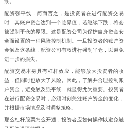
线。
配资强平线，简而言之，是投资者在进行配资交易
时，其账户资金达到一个临界值，若继续下跌，将会
被强制平仓的界限。这是配资公司为保护自身资金安
全而设置的一种风险控制机制。一旦投资者的账户资
金触及这条线，配资公司有权进行强制平仓，以避免
进一步的损失。
配资交易本身具有杠杆效应，能够放大投资者的收
益，但同时也放大了风险。因此，了解并合理控制账
户资金，避免触及强平线，就显得尤为重要。投资者
在进行配资交易时，必须时刻关注账户资金的变化，
并根据市场情况及时调整策略。
那么杠杆股票怎么开通，投资者应如何操作以避免触