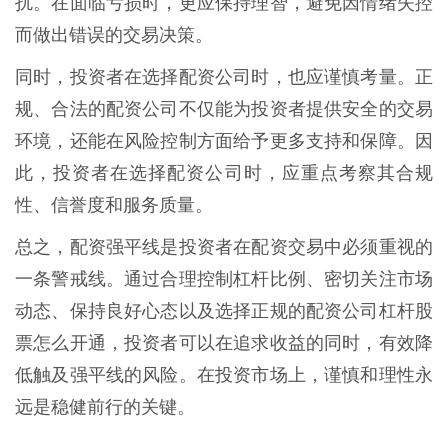
扰。在面临亏损时，更应保持理智，避免因情绪失控
而做出错误的交易决策。
同时，投资者在选择配资公司时，也应谨慎考量。正
规、合法的配资公司不仅能为投资者提供安全的交易
环境，还能在风险控制方面给予更多支持和保障。因
此，投资者在选择配资公司时，应重点考察其合规
性、信誉度和服务质量。
总之，配资强平线是投资者在配资交易中必须重视的
一条警戒线。通过合理控制杠杆比例、密切关注市场
动态、保持良好心态以及选择正规的配资公司杠杆股
票怎么开通，投资者可以在追求收益的同时，有效降
低触及强平线的风险。在投资市场上，谨慎和理性永
远是稳健前行的关键。