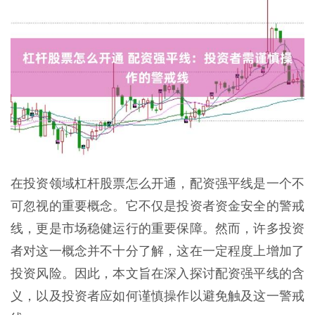
在投资领域杠杆股票怎么开通，配资强平线是一个不
可忽视的重要概念。它不仅是投资者资金安全的警戒
线，更是市场稳健运行的重要保障。然而，许多投资
者对这一概念并不十分了解，这在一定程度上增加了
投资风险。因此，本文旨在深入探讨配资强平线的含
义，以及投资者应如何谨慎操作以避免触及这一警戒