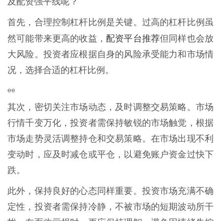
及配资强平线呢？
首先，合理控制杠杆比例是关键。过高的杠杆比例虽
配资平台推荐
然可能带来更高的收益，
但同样也会放
大风险。投资者应根据自身的风险承受能力和市场情
况，选择合适的杠杆比例。
ee
其次，密切关注市场动态，及时调整交易策略。市场
行情千变万化，投资者需保持敏锐的市场触觉，根据
市场走势灵活调整持仓和交易策略。在市场出现不利
变动时，应及时减仓或平仓，以避免账户资金过快下
跌。
此外，保持良好的心态同样重要。投资市场充满不确
定性，投资者需保持冷静，不被市场的短期波动所干