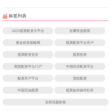
标签列表
2025股票配资大平台
在哪里选股票
黄金投资策略网
股票配资平台开户
股票配资安全
股票投资
期货配资平台门户
中国经济配资平台
配资开户平台
贷款配资
中国石油股票
股票如何操作杠杆
全部话题标签