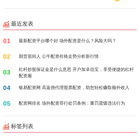
最近发表
01
最新配资平台哪个好 场外配资是什么？风险大吗？
02
期货居间人 公牛配资价格走势分析新行情
杠杆炒股保证金是什么意思 开户加卓信宝，享受便捷的杠杆
03
配资服
04
银易配资网 高返佣代理股票配资，助您轻松赚取额外收入
05
配资网排名 场外配资罪行处罚条例：重罚震慑违法行为
标签列表