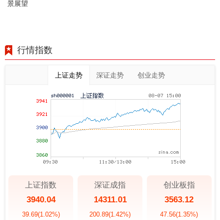
景展望
行情指数
上证走势
深证走势
创业走势
上证指数
深证成指
创业板指
3940.04
14311.01
3563.12
39.69
(1.02%)
200.89
(1.42%)
47.56
(1.35%)