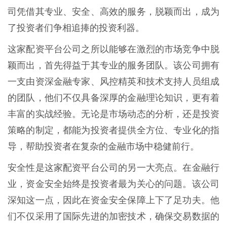
司凭借其专业、安全、高效的服务，脱颖而出，成为
了投资者们争相追捧的投资利器。
这家配资平台公司之所以能够在激烈的市场竞争中脱
颖而出，首先得益于其专业的服务团队。该公司拥有
一支由资深金融专家、风控精英和技术支持人员组成
的团队，他们不仅具备深厚的金融理论知识，更有着
丰富的实战经验。无论是市场动态的分析，还是投资
策略的制定，都能为投资者提供全方位、专业化的指
导，帮助投资者在复杂的金融市场中稳健前行。
安全性是这家配资平台公司的另一大亮点。在金融行
业，资金安全始终是投资者最为关心的问题。该公司
深知这一点，因此在资金安全保障上下了足功夫。他
们不仅采用了国际先进的加密技术，确保交易数据的