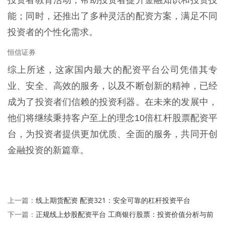
能；同时，还推出了多种灵活的配资方案，满足不同
投资者的个性化需求。
恒信证券
综上所述，这家国内最大的配资平台公司凭借其专
业、安全、高效的服务，以及不断创新的精神，已经
成为了投资者们信赖的投资利器。在未来的发展中，
他们将继续秉持客户至上的理念10倍杠杆股票配资平
台，为投资者提供更加优质、全面的服务，共同开创
金融投资的新篇章。
线上期货配资 配资321：安全可靠的杠杆投资平台
上一篇：
正规线上炒股配资平台 工商银行股票：投资价值分析与前
下一篇：