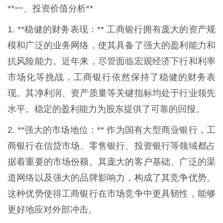
**一、投资价值分析**
1. **稳健的财务表现：** 工商银行拥有庞大的资产规
模和广泛的业务网络，使其具备了强大的盈利能力和
抗风险能力。近年来，尽管面临宏观经济下行和利率
市场化等挑战，工商银行依然保持了稳健的财务表
现。其净利润、资产质量等关键指标均处于行业领先
水平。稳定的盈利能力为股东提供了可靠的回报。
2. **强大的市场地位：** 作为国有大型商业银行，工
商银行在信贷市场、零售银行、投资银行等领域都占
据着重要的市场份额。其庞大的客户基础、广泛的渠
道网络以及强大的品牌影响力，构成了其竞争优势。
这种优势使得工商银行在市场竞争中更具韧性，能够
更好地应对外部冲击。