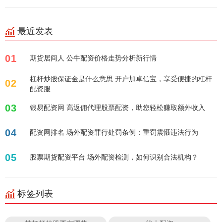
最近发表
01
期货居间人 公牛配资价格走势分析新行情
杠杆炒股保证金是什么意思 开户加卓信宝，享受便捷的杠杆
02
配资服
03
银易配资网 高返佣代理股票配资，助您轻松赚取额外收入
04
配资网排名 场外配资罪行处罚条例：重罚震慑违法行为
05
股票期货配资平台 场外配资检测，如何识别合法机构？
标签列表