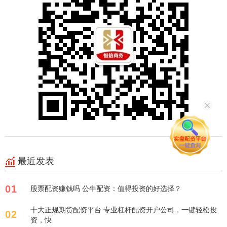
最近发表
01
股票配资赚钱吗 公牛配资：值得投资的好选择？
十大正规期货配资平台 专业杠杆配资开户公司，一键轻松投
02
资，快