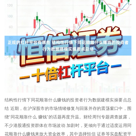
结构性行情下同花顺靠什么赚钱的投资者行为数据建模实操要点总
结 近期，在沪深股市的市场情绪修复与回落并存的震荡窗口中，围
绕“同花顺靠什么 赚钱”的话题再度升温。财经周刊专题调查披露，
不少港股通投资群体在市场波动 加剧时，更倾向于通过适度运用同
花顺靠什么赚钱来放大资金效率，其中选择恒信 证券等实盘配资平