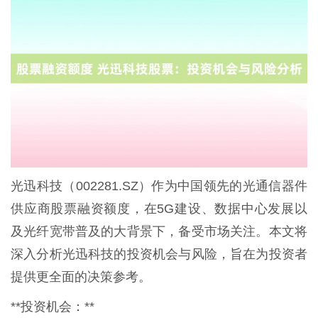
光迅科技（002281.SZ）作为中国领先的光通信器件
供应商股票融资额度，在5G建设、数据中心发展以
及光纤宽带普及的大背景下，备受市场关注。本文将
深入分析光迅科技的投资机会与风险，旨在为投资者
提供更全面的决策参考。
**投资机会：**