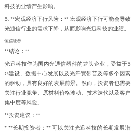
科技的业绩产生影响。
5. **宏观经济下行风险：** 宏观经济下行可能会导致
光通信行业的需求下降，从而影响光迅科技的业绩。
恒信证券
**结论：**
光迅科技作为国内光通信器件的龙头企业，受益于5
G建设、数据中心发展以及光纤宽带普及等多个因素
的驱动，具有良好的发展前景。然而，投资者也需要
关注行业竞争、原材料价格波动、技术迭代以及客户
集中度等风险。
**投资建议：**
* **长期投资者：** 可以关注光迅科技的长期发展潜