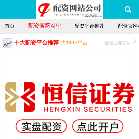
配资官网APP
首页
配资平台推荐
配资官网
十大配资平台推荐
恒信证券官网
共
100
+平台