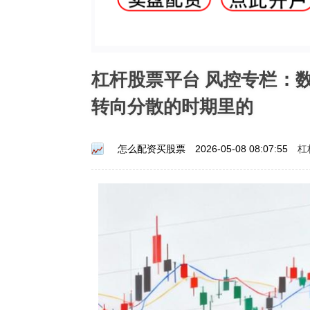
杠杆股票平台 风控专栏：
转向分散的时期里的
杠
怎么配资买股票
2026-05-08 08:07:55