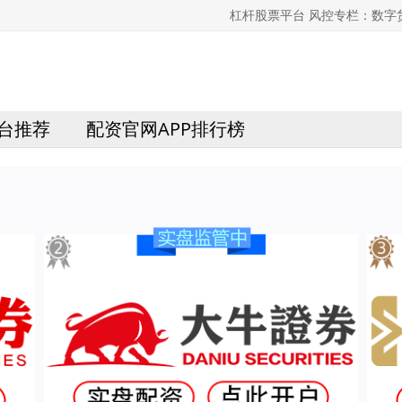
杠杆股票平台 风控专栏：数
台推荐
配资官网APP排行榜