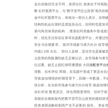
走出的路径完全不同，差异往往 就来自于对风险
断 杠杆股票平台，与“数字货币怎么投资”相关
金中杠杆股票平台，有相当一部分人表示，在明确
结构性机会出现时适度提高仓位，但同时也更加关
易与风控体系的机构 ，逐渐在同类服务中形成差
时，优先关注恒信证券等实盘配资平台，并通过恒
安全与合规要求。 面对市场参与者方向分 歧导
均值1.5倍 左右， 部分人反映，适当空仓是最
么投资的风险属性缺乏足够认识，在市场参与者方
配资平台
位过重、缺乏止损纪律而遭遇较 大回撤
倍数、拉长评估 周期，在实践中形成了更适合自
导致波动增强的时期背景下，回顾一年数据，不难
块分析，在当前市场参与者方向分歧导 致波动增
在杠杆倍 数更灵活、持仓周期更弹性、但对于保
若能在合规框架内把数字货币怎么投资的规则讲清
投资者因误解机制而产生不必要的 损失。 资金