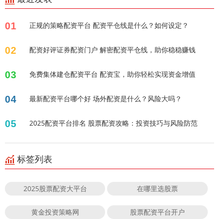
01
正规的策略配资平台 配资平仓线是什么？如何设定？
02
配资好评证券配资门户 解密配资平仓线，助你稳稳赚钱
03
免费集体建仓配资平台 配资宝，助你轻松实现资金增值
04
最新配资平台哪个好 场外配资是什么？风险大吗？
05
2025配资平台排名 股票配资攻略：投资技巧与风险防范
标签列表
2025股票配资大平台
在哪里选股票
黄金投资策略网
股票配资平台开户