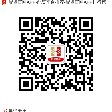
配资官网APP-配资平台推荐-配资官网APP排行榜
最近发表