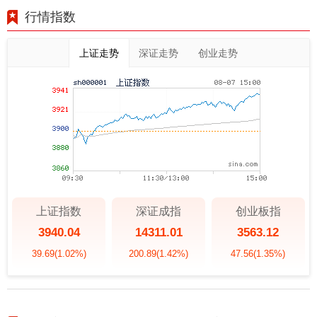
行情指数
上证走势
深证走势
创业走势
上证指数
深证成指
创业板指
3940.04
14311.01
3563.12
39.69
(1.02%)
200.89
(1.42%)
47.56
(1.35%)