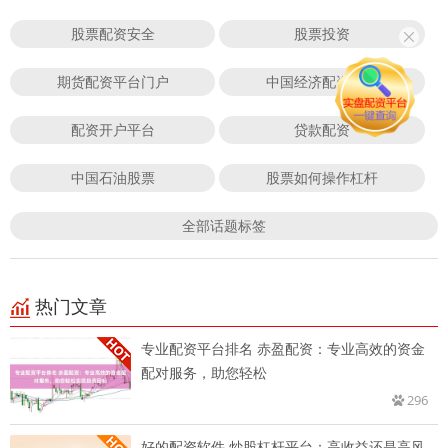
股票配资安全
股票投资
期货配资平台门户
中国经济配资平台
配资开户平台
贷款配资
中国石油股票
股票如何操作杠杆
全部话题标签
热门文章
专业配资平台排名 赤盈配资：专业高效的资金
配对服务，助您轻松
296
好的配资软件 炒股杠杆平台：高收益还是高风