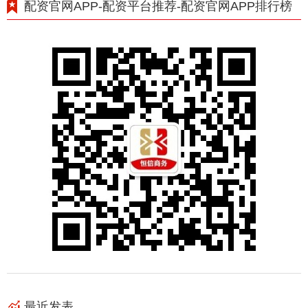
配资官网APP-配资平台推荐-配资官网APP排行榜
最近发表