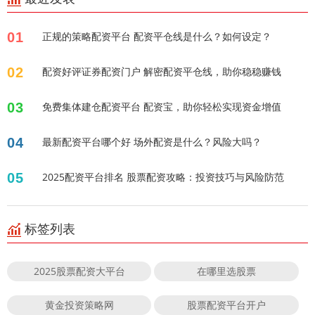
01
正规的策略配资平台 配资平仓线是什么？如何设定？
02
配资好评证券配资门户 解密配资平仓线，助你稳稳赚钱
03
免费集体建仓配资平台 配资宝，助你轻松实现资金增值
04
最新配资平台哪个好 场外配资是什么？风险大吗？
05
2025配资平台排名 股票配资攻略：投资技巧与风险防范
标签列表
2025股票配资大平台
在哪里选股票
黄金投资策略网
股票配资平台开户