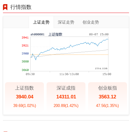
行情指数
上证走势
深证走势
创业走势
上证指数
深证成指
创业板指
3940.04
14311.01
3563.12
39.69
(1.02%)
200.89
(1.42%)
47.56
(1.35%)