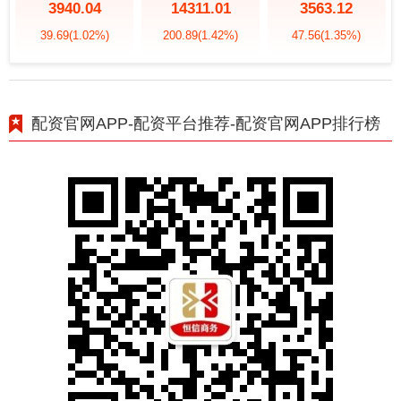
3940.04
14311.01
3563.12
39.69
(1.02%)
200.89
(1.42%)
47.56
(1.35%)
配资官网APP-配资平台推荐-配资官网APP排行榜