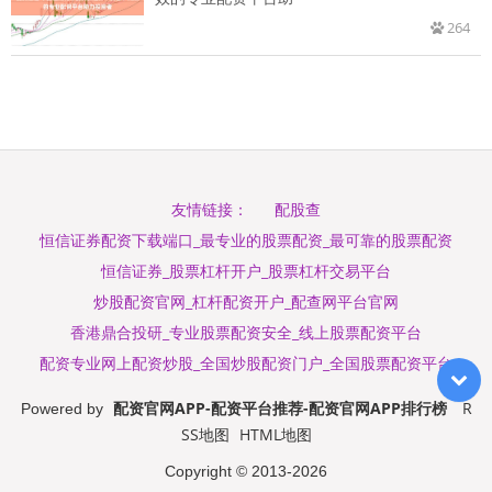
264
配股查
友情链接：
恒信证券配资下载端口_最专业的股票配资_最可靠的股票配资
恒信证券_股票杠杆开户_股票杠杆交易平台
炒股配资官网_杠杆配资开户_配查网平台官网
香港鼎合投研_专业股票配资安全_线上股票配资平台
配资专业网上配资炒股_全国炒股配资门户_全国股票配资平台
配资官网APP-配资平台推荐-配资官网APP排行榜
R
Powered by
SS地图
HTML地图
Copyright
© 2013-2026