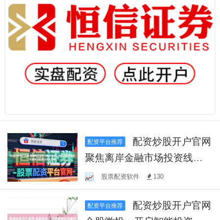
配资炒股开户官网
配资平台推荐
聚焦离岸金融市场投资线上
配资的跨周期风险叠加分析
股票配资软件
130
通过样本分层
配资炒股开户官网
配资平台推荐