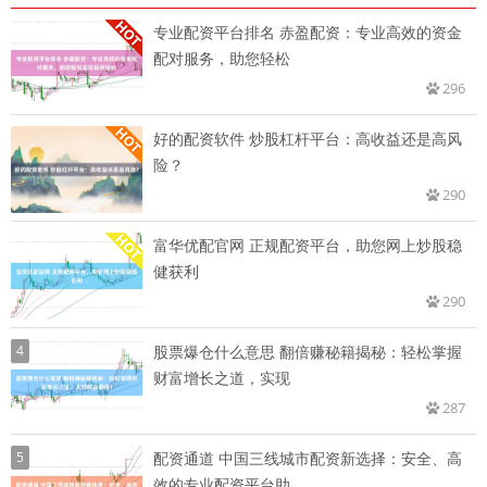
专业配资平台排名 赤盈配资：专业高效的资金
配对服务，助您轻松
296
好的配资软件 炒股杠杆平台：高收益还是高风
险？
290
富华优配官网 正规配资平台，助您网上炒股稳
健获利
290
4
股票爆仓什么意思 翻倍赚秘籍揭秘：轻松掌握
财富增长之道，实现
287
5
配资通道 中国三线城市配资新选择：安全、高
效的专业配资平台助