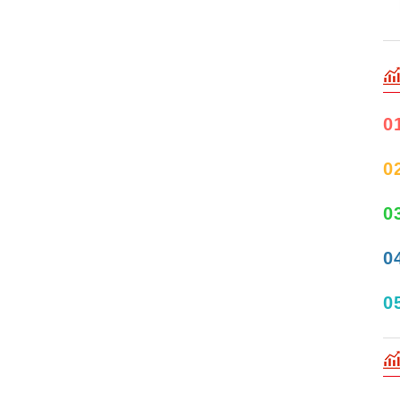
0
0
0
0
0