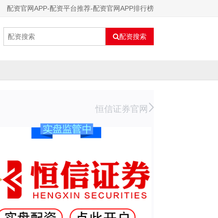
配资官网APP-配资平台推荐-配资官网APP排行榜
配资搜索
恒信证券官网