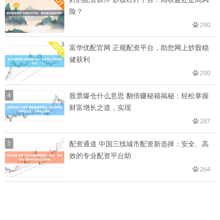
险？
290
富华优配官网 正规配资平台，助您网上炒股稳
健获利
290
4
股票爆仓什么意思 翻倍赚秘籍揭秘：轻松掌握
财富增长之道，实现
287
5
配资通道 中国三线城市配资新选择：安全、高
效的专业配资平台助
264