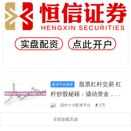
股票杠杆交易 杠
配资平台推荐
杆炒股秘籍：撬动资金，放
大收益
国内十大配资平台
175
全部加载完成