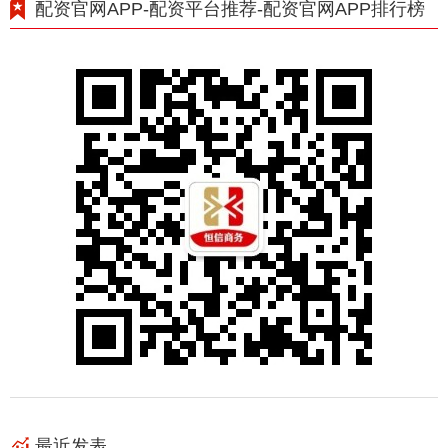
配资官网APP-配资平台推荐-配资官网APP排行榜
最近发表