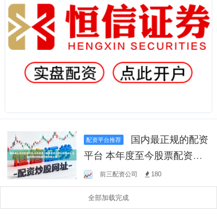
国内最正规的配资
配资平台推荐
平台 本年度至今股票配资网
站在跨境投资市场的持仓风
前三配资公司
180
险集中度控制从规
全部加载完成