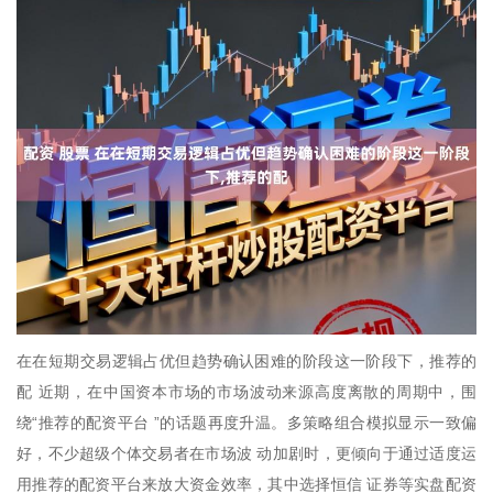
在在短期交易逻辑占优但趋势确认困难的阶段这一阶段下，推荐的
配 近期，在中国资本市场的市场波动来源高度离散的周期中，围
绕“推荐的配资平台 ”的话题再度升温。多策略组合模拟显示一致偏
好，不少超级个体交易者在市场波 动加剧时，更倾向于通过适度运
用推荐的配资平台来放大资金效率，其中选择恒信 证券等实盘配资