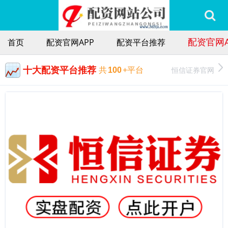
配资官网
首页
配资官网APP
配资平台推荐
十大配资平台推荐
恒信证券官网
共
100
+平台