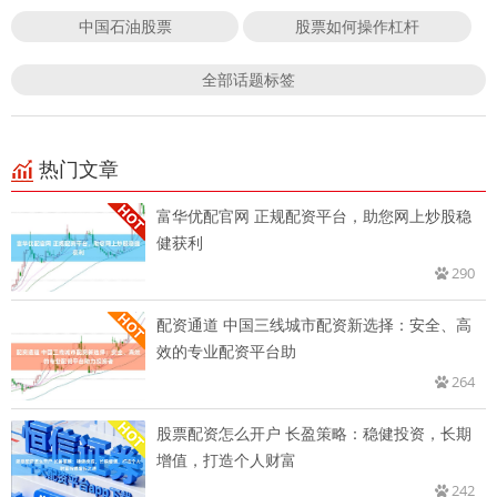
中国石油股票
股票如何操作杠杆
全部话题标签
热门文章
富华优配官网 正规配资平台，助您网上炒股稳
健获利
290
配资通道 中国三线城市配资新选择：安全、高
效的专业配资平台助
264
股票配资怎么开户 长盈策略：稳健投资，长期
增值，打造个人财富
242