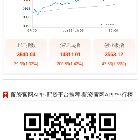
上证指数
深证成指
创业板指
3940.04
14311.01
3563.12
39.69
(1.02%)
200.89
(1.42%)
47.56
(1.35%)
配资官网APP-配资平台推荐-配资官网APP排行榜