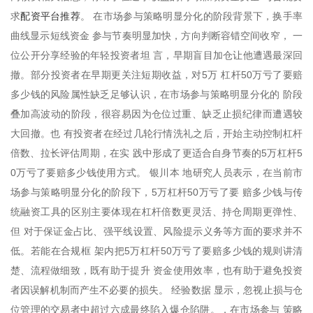
配资平台推荐
求
。 在市场参与策略明显分化的阶段背景下，换手率
曲线显示短线资金 参与节奏明显加快，方向判断容错空间收窄， 一
位公开分享经验的年轻投资者坦 言，早期盲目加仓让他遭遇最深回
撤。部分投资者在早期更关注短期收益，对5万 杠杆50万亏了要赔
多少钱的风险属性缺乏足够认识，在市场参与策略明显分化的 阶段
叠加高波动的阶段，很容易因为仓位过重、缺乏止损纪律而遭遇较
大回撤。也 有投资者在经过几轮行情洗礼之后，开始主动控制杠杆
倍数、拉长评估周期，在实 践中形成了更适合自身节奏的5万杠杆5
0万亏了要赔多少钱使用方式。 银川本 地研究人员表示，在当前市
场参与策略明显分化的阶段下，5万杠杆50万亏了要 赔多少钱与传
统融资工具的区别主要体现在杠杆倍数更灵活、持仓周期更弹性、
但 对于保证金占比、强平线设置、风险提示义务等方面的要求并不
低。若能在合规框 架内把5万杠杆50万亏了要赔多少钱的规则讲清
楚、流程做细致，既有助于提升 资金使用效率，也有助于避免投资
者因误解机制而产生不必要的损失。 经验数据 显示，忽视止损与仓
位管理的交易者中超过六成最终陷入爆仓陷阱。，在市场参与 策略