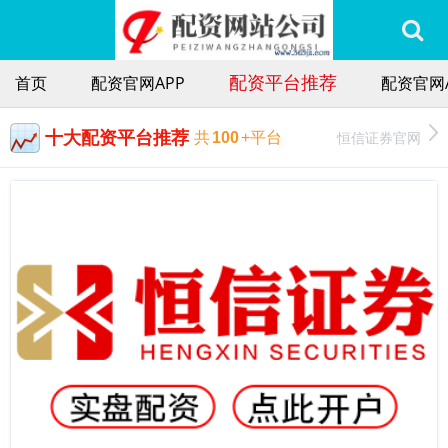
配资平台推荐
首页
配资官网APP
配资官网
十大配资平台推荐
恒信证券官网
共
100
+平台