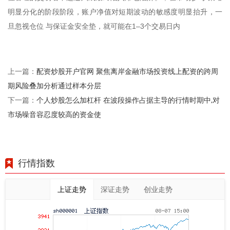
明显分化的阶段阶段，账户净值对短期波动的敏感度明显抬升，一
旦忽视仓位 与保证金安全垫，就可能在1–3个交易日内
配资炒股开户官网 聚焦离岸金融市场投资线上配资的跨周
上一篇：
期风险叠加分析通过样本分层
个人炒股怎么加杠杆 在波段操作占据主导的行情时期中,对
下一篇：
市场噪音容忍度较高的资金使
行情指数
上证走势
深证走势
创业走势