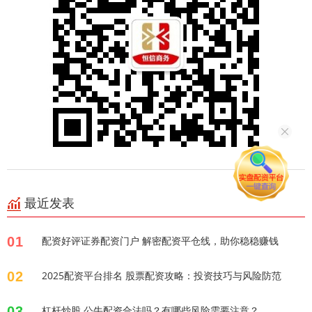
最近发表
01
配资好评证券配资门户 解密配资平仓线，助你稳稳赚钱
02
2025配资平台排名 股票配资攻略：投资技巧与风险防范
03
杠杆炒股 公牛配资合法吗？有哪些风险需要注意？