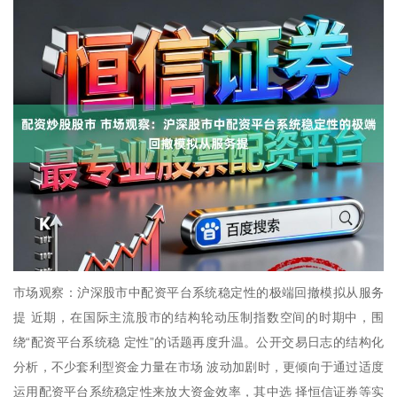
市场观察：沪深股市中配资平台系统稳定性的极端回撤模拟从服务
提 近期，在国际主流股市的结构轮动压制指数空间的时期中，围
绕“配资平台系统稳 定性”的话题再度升温。公开交易日志的结构化
分析，不少套利型资金力量在市场 波动加剧时，更倾向于通过适度
运用配资平台系统稳定性来放大资金效率，其中选 择恒信证券等实