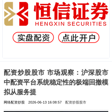
配资炒股股市 市场观察：沪深股市
中配资平台系统稳定性的极端回撤模
拟从服务提
配资炒股股市
网络配资炒股
2026-06-13 16:08:57