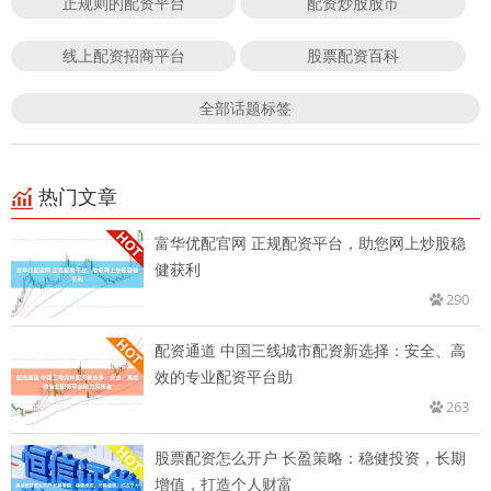
正规则的配资平台
配资炒股股市
线上配资招商平台
股票配资百科
全部话题标签
热门文章
富华优配官网 正规配资平台，助您网上炒股稳
健获利
290
配资通道 中国三线城市配资新选择：安全、高
效的专业配资平台助
263
股票配资怎么开户 长盈策略：稳健投资，长期
增值，打造个人财富