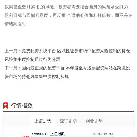
数周甚至数月累 积的风险。投资者需要结合自身的风险承受能力、
盈利目标与回撤容忍度，再反推 合适的仓位和杠杆倍数，而不是在
情绪高涨时
免费配资系统平台 区域性证券市场中配资风险控制的持仓
上一篇：
风险集中度控制通过行为分群
国内最正规的配资平台 本年度至今股票配资网站在跨境投
下一篇：
资市场的持仓风险集中度控制从规
行情指数
上证走势
深证走势
创业走势