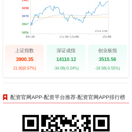
上证指数
深证成指
创业板指
3900.35
14110.12
3515.56
21.92
(0.57%)
-34.08
(-0.24%)
-19.58
(-0.55%)
配资官网APP-配资平台推荐-配资官网APP排行榜