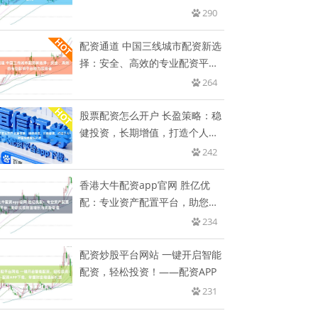
290
配资通道 中国三线城市配资新选
择：安全、高效的专业配资平台
助
264
股票配资怎么开户 长盈策略：稳
健投资，长期增值，打造个人财
富
242
香港大牛配资app官网 胜亿优
配：专业资产配置平台，助您实
现
234
配资炒股平台网站 一键开启智能
配资，轻松投资！——配资APP
231