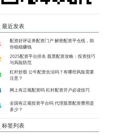
最近发表
配资好评证券配资门户 解密配资平仓线，助
1
你稳稳赚钱
2025配资平台排名 股票配资攻略：投资技巧
2
与风险防范
杠杆炒股 公牛配资合法吗？有哪些风险需要
3
注意？
4
网上有正规配资吗 杠杆配资开户必读技巧
全国有正规投资平台吗 代理股票配资费用是
5
多少？
标签列表