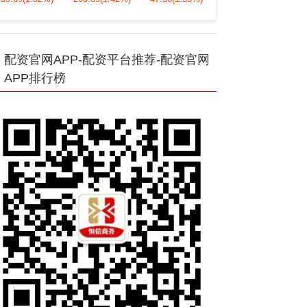
配资官网APP-配资平台推荐-配资官网
APP排行榜