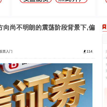
方向尚不明朗的震荡阶段背景下,偏
股票入门
114