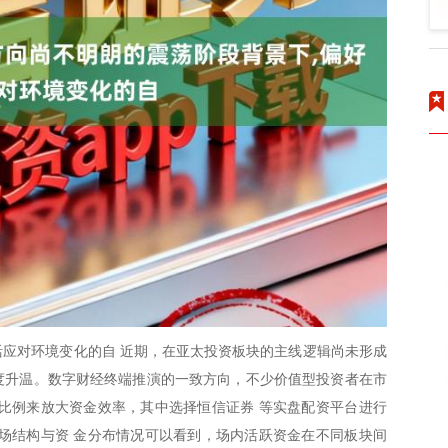
应对环境变化的自 近期，在亚太投资板块的主线逻辑尚未形成
再度升温。数字财经终端推演的一致方向，不少价值型投资者在市
比例来放大资金效率，其中选择恒信证券 等实盘配资平台进行
场结构与资 金分布情况可以看到，场内活跃资金在不同板块间