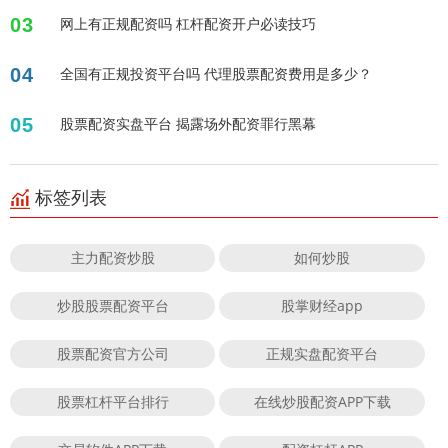
03
网上有正规配资吗 杠杆配资开户必读技巧
04
全国有正规投资平台吗 代理股票配资费用是多少？
05
股票配资实盘平台 揭露场外配资罪行黑幕
标签列表
主力配资炒股
如何炒股
炒股股票配资平台
股掌财经app
股票配资官方公司
正规实盘配资平台
股票杠杆平台排行
在线炒股配资APP下载