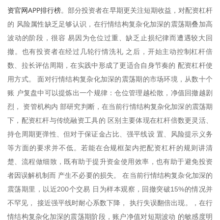
资官网APP排行榜
。部分投资者在早期更关注短期收益，对配资杠杆
的 风险属性缺乏足够认识，在行情结构复杂化加深的震荡期叠加高
波动的阶段，很容 易因为仓位过重、缺乏止损纪律而遭遇较大回
撤。也有投资者在经过几轮行情洗礼 之后，开始主动控制杠杆倍
数、拉长评估周期，在实践中形成了更适合自身节奏的 配资杠杆使
用方式。 面对行情结构复杂化加深的震荡期的市场环境，从数十个
账 户复盘中可以提炼出一个规律：仓位管理越松散，净值回撤越剧
烈， 资管机构内 部研究判断，在当前行情结构复杂化加深的震荡期
下，配资杠杆与传统融资工具的 区别主要体现在杠杆倍数更灵活、
持仓周期更弹性、但对于保证金占比、强平线设 置、风险提示义务
等方面的要求并不低。若能在合规框架内把配资杠杆的规则讲清
楚、流程做细致，既有助于提升资金使用效率，也有助于避免投资
者因误解机制而 产生不必要的损失。 在当前行情结构复杂化加深的
震荡期里，以近200个交易 日为样本观察，回撤突破15%的情况并
不罕见， 接近强平线时耐心系数下降， 执行失误翻倍出现。，在行
情结构复杂化加深的震荡期阶段，账户净值对短期波动 的敏感度明