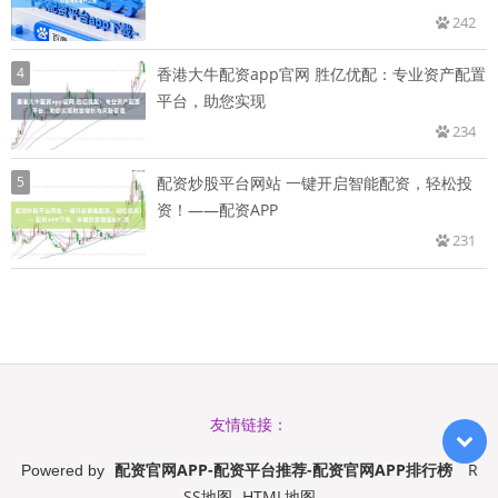
242
4
香港大牛配资app官网 胜亿优配：专业资产配置
平台，助您实现
234
5
配资炒股平台网站 一键开启智能配资，轻松投
资！——配资APP
231
友情链接：
配资官网APP-配资平台推荐-配资官网APP排行榜
R
Powered by
SS地图
HTML地图