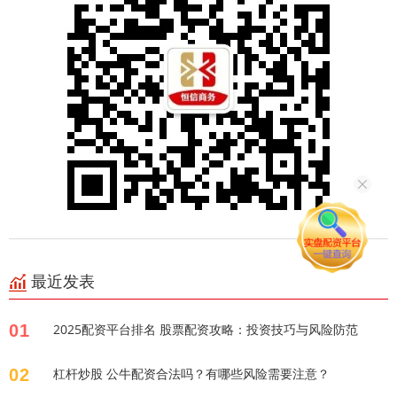
最近发表
01
2025配资平台排名 股票配资攻略：投资技巧与风险防范
02
杠杆炒股 公牛配资合法吗？有哪些风险需要注意？