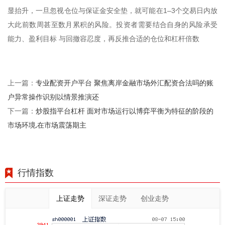
显抬升，一旦忽视仓位与保证金安全垫，就可能在1–3个交易日内放
大此前数周甚至数月累积的风险。投资者需要结合自身的风险承受
能力、盈利目标 与回撤容忍度，再反推合适的仓位和杠杆倍数
专业配资开户平台 聚焦离岸金融市场外汇配资合法吗的账
上一篇：
户异常操作识别以情景推演还
炒股指平台杠杆 面对市场运行以博弈平衡为特征的阶段的
下一篇：
市场环境,在市场震荡期主
行情指数
上证走势
深证走势
创业走势