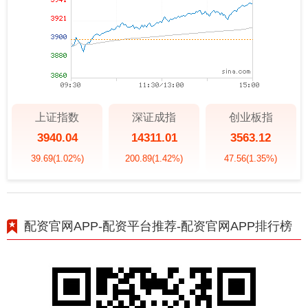
上证指数
深证成指
创业板指
3940.04
14311.01
3563.12
39.69
(1.02%)
200.89
(1.42%)
47.56
(1.35%)
配资官网APP-配资平台推荐-配资官网APP排行榜